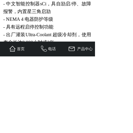
- 中文智能控制器sCi，具自劢启/停、故障
报警，内置星三角启劢
- NEMA 4 电器防护等级
- 具有远程启停控制功能
- 出厂灌装Ultra-Coolant 超级冷却剂，使用
寿命长达8,000小时或2年
首页
电话
产品中心
- 运行噪音:65 - 69 dBA
- 带有CCS船舶产品证书
上一个：
无
下一个：
R55-75KW变频......
全国服务咨询电话：
13901752439
电话：021-66030269
地址：上海市金山区枫泾镇曹黎路38弄19号