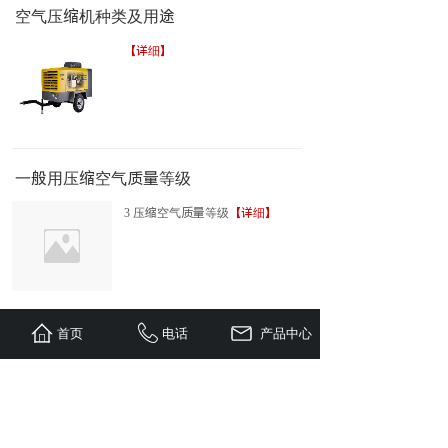
空气压缩机种类及用途
【详细】
一般用压缩空气质量等级
3 压缩空气质量等级
【详细】
首页
电话
产品中心
影响空压机起动的因素有哪些
如果空压机雾化不良，油的颗粒
太大，油粒升温较慢，而且燃烧
速度也慢，爆发力就小。
【详细】