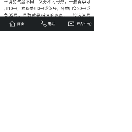
环境的气温不同，又分不同号数。一般夏季可
用10号；春秋季用0号或负号；冬季用负20号或
负35号。号数就是指油的冰点。一般选油号
时，应使号数比使用环境的最低气温低5℃。
首页
电话
产品中心
上一篇：
一般用压缩空气质量等级
下一篇：
后处理设备选取原则
全国服务咨询电话：
13901752439
电话：021-66030269
地址：上海市金山区枫泾镇曹黎路38弄19号
Copyright © 上海倍吴机械有限公司
备案号：沪ICP备16030848号-1